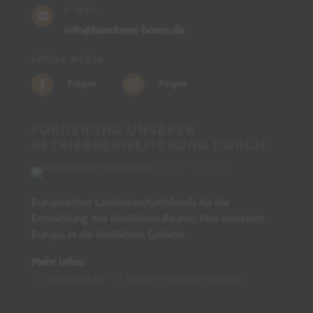
E-MAIL

info@baeckerei-boess.de
SOCIAL MEDIA
Folgen
Folgen
FÖRDERUNG UNSERER
BETRIEBSERWEITERUNG DURCH
Europäischer Landwirtschaftsfonds für die
Entwicklung des ländlichen Raums: Hier investiert
Europa in die ländlichen Gebiete.
Mehr Infos:
→ ec.europa.eu
→ baden-wuerttemberg.de