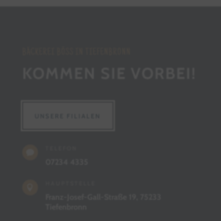
BÄCKEREI BÖSS IN TIEFENBRONN
KOMMEN SIE VORBEI!
UNSERE FILIALEN
TELEFON

07234 4335
HAUPTSTELLE

Franz-Josef-Gall-Straße 19, 75233
Tiefenbronn